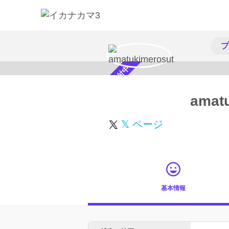
プ
スカウト受付中
amat
𝕏 ページ
基本情報