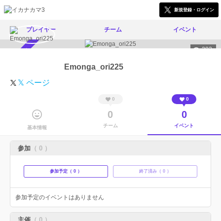
新規登録・ログイン
プレイヤー
チーム
イベント
303
スカウト受付中
Emonga_ori225
𝕏 ページ
0
0
0
0
チーム
イベント
基本情報
参加
（ 0 ）
参加予定（ 0 ）
終了済み（ 0 ）
参加予定のイベントはありません
主催
（ 0 ）