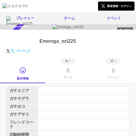
新規登録・ログイン
プレイヤー
チーム
イベント
303
スカウト受付中
Emonga_ori225
𝕏 ページ
0
0
0
0
チーム
イベント
基本情報
ガチエリア
ガチヤグラ
ガチホコ
ガチアサリ
フレンドコー
ド
活動時間帯