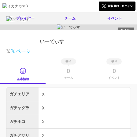
新規登録・ログイン
プレイヤー
チーム
イベント
525
いーでぃす
𝕏 ページ
0
0
0
0
チーム
イベント
基本情報
ガチエリア
X
ガチヤグラ
X
ガチホコ
X
ガチアサリ
X