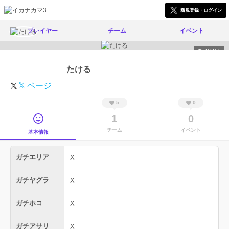
新規登録・ログイン
プレイヤー
チーム
イベント
2137
たける
𝕏 ページ
5
0
1
0
チーム
イベント
基本情報
ガチエリア
X
ガチヤグラ
X
ガチホコ
X
ガチアサリ
X