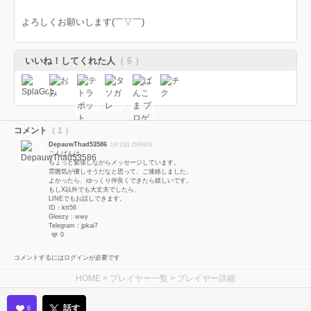
よろしくお願いします(￣▽￣)
いいね！してくれた人
（ 6 ）
コメント
（ 1 ）
DepauwThad53586
1月13日 21時42分
こんばんは。
ちょっと緊張しながらメッセージしています。
雰囲気が優しそうだなと思って、ご連絡しました。
よかったら、ゆっくり仲良くできたら嬉しいです。
もしX以外でも大丈夫でしたら、
LINEでもお話しできます。
ID：ktt56
Gleezy：wwy
Telegram：jpkai7
0
コメントするにはログインが必要です
HOME
>
プレイヤー一覧
> プレイヤー詳細
話す
6