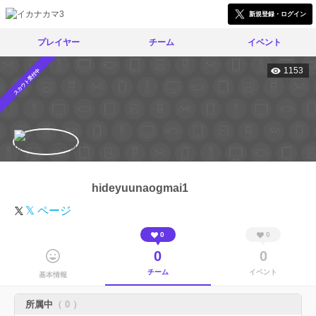
新規登録・ログイン
プレイヤー
チーム
イベント
1153
スカウト受付中
hideyuunaogmai1
𝕏 ページ
0
0
0
0
チーム
イベント
基本情報
所属中
（ 0 ）