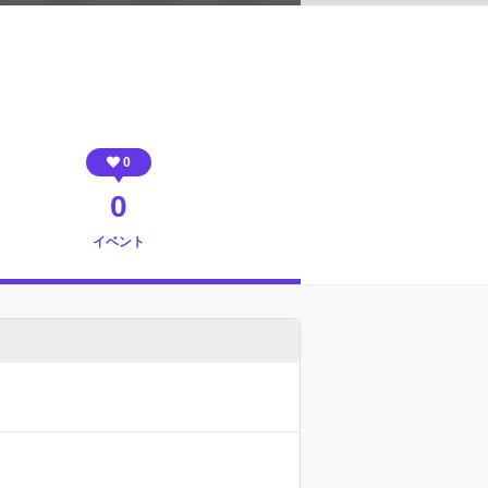
0
0
イベント