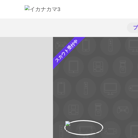
プ
スカウト受付中