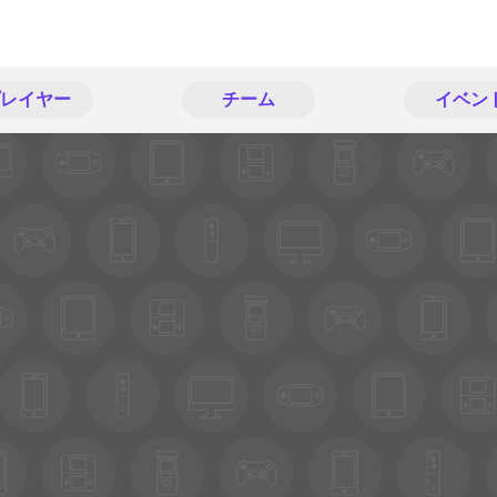
レイヤー
チーム
イベン