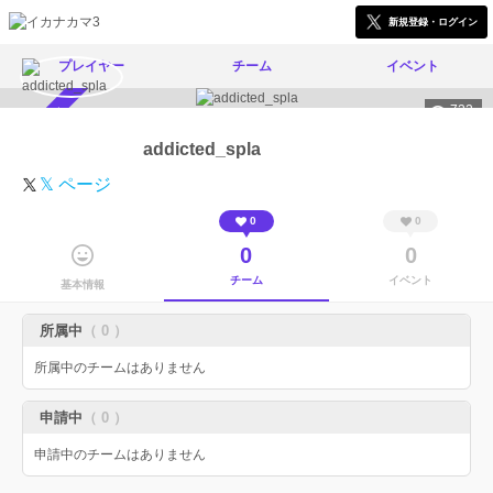
新規登録・ログイン
プレイヤー
チーム
イベント
722
スカウト受付中
addicted_spla
𝕏 ページ
0
0
0
0
チーム
イベント
基本情報
所属中
（ 0 ）
所属中のチームはありません
申請中
（ 0 ）
申請中のチームはありません