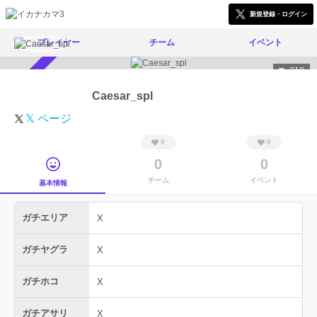
新規登録・ログイン
プレイヤー
チーム
イベント
318
スカウト受付中
Caesar_spl
𝕏 ページ
0
0
0
0
チーム
イベント
基本情報
ガチエリア
X
ガチヤグラ
X
ガチホコ
X
ガチアサリ
X