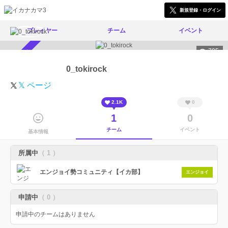
新規登録・ログイン
プレイヤー
チーム
イベント
705
スカウト受付中
0_tokirock
𝕏 ページ
2.1K
0
1
0
チーム
イベント
基本情報
所属中
（ 1 ）
エンジョイ勢コミュニティ【イカ部】
エンジョイ
申請中
（ 0 ）
申請中のチームはありません