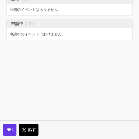
公開のイベントはありません
申請中
（ 0 ）
申請中のイベントはありません
話す
3