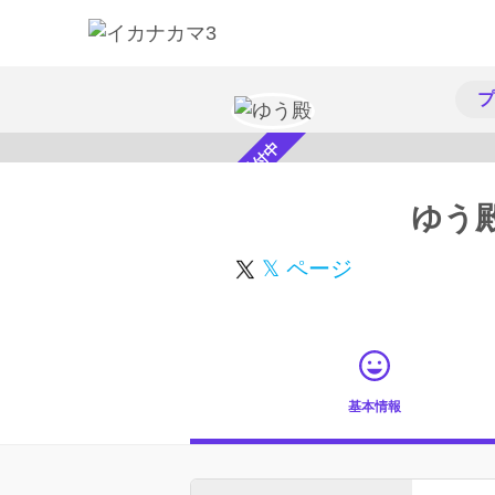
プ
スカウト受付中
ゆう
𝕏 ページ
基本情報