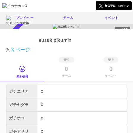
新規登録・ログイン
プレイヤー
チーム
イベント
425
スカウト受付中
suzukipikumin
𝕏 ページ
0
0
0
0
チーム
イベント
基本情報
ガチエリア
X
ガチヤグラ
X
ガチホコ
X
ガチアサリ
X