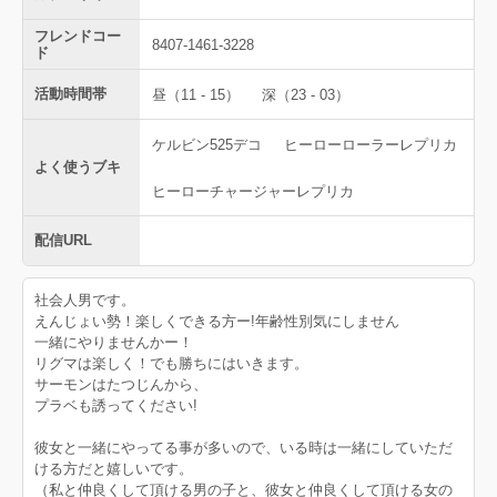
フレンドコー
8407-1461-3228
ド
活動時間帯
昼（11 - 15）
深（23 - 03）
ケルビン525デコ
ヒーローローラーレプリカ
よく使うブキ
ヒーローチャージャーレプリカ
配信URL
社会人男です。
えんじょい勢！楽しくできる方ー!年齢性別気にしません
一緒にやりませんかー！
リグマは楽しく！でも勝ちにはいきます。
サーモンはたつじんから、
プラベも誘ってください!
彼女と一緒にやってる事が多いので、いる時は一緒にしていただ
ける方だと嬉しいです。
（私と仲良くして頂ける男の子と、彼女と仲良くして頂ける女の