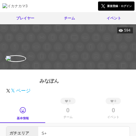
新規登録・ログイン
プレイヤー
チーム
イベント
594
みなぽん
𝕏 ページ
0
0
0
0
チーム
イベント
基本情報
ガチエリア
S+