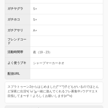
ガチヤグラ
S+
ガチホコ
S+
ガチアサリ
A+
フレンドコー
ド
活動時間帯
夜（19 - 23）
よく使うブキ
シャープマーカーネオ
配信URL
スプラトゥーン2からはじめました(*´꒳`*)子どもがいるのでほとん
ど深夜に出没٩( 'ω' )و一緒に遊んでくれるフレ募集中♪ウデマエＸ
目指してま〜す！よろしくお願いします(o^^o)