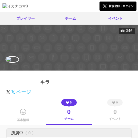
新規登録・ログイン
プレイヤー
チーム
イベント
346
キラ
𝕏 ページ
0
0
0
0
チーム
イベント
基本情報
所属中
（ 0 ）