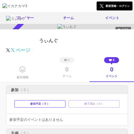
新規登録・ログイン
プレイヤー
チーム
イベント
536
スカウト受付中
うぃんぐ
𝕏 ページ
0
0
0
0
チーム
イベント
基本情報
参加
（ 0 ）
参加予定（ 0 ）
終了済み（ 0 ）
参加予定のイベントはありません
主催
（ 0 ）