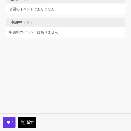
公開のイベントはありません
申請中
（ 0 ）
申請中のイベントはありません
話す
7