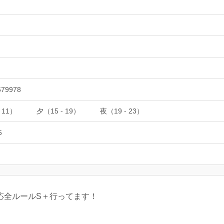
579978
 11）
夕（15 - 19）
夜（19 - 23）
5
応全ルールS＋行ってます！