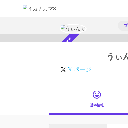
プ
スカウト受付中
うぃ
𝕏 ページ
基本情報