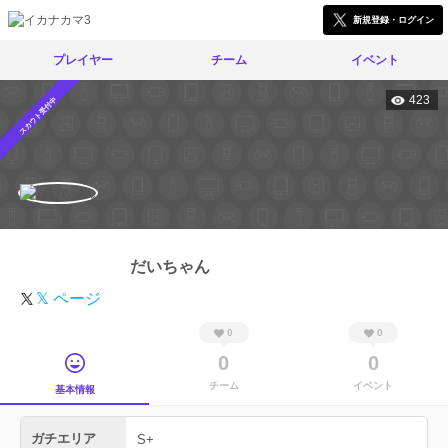
新規登録・ログイン
プレイヤー
チーム
イベント
423
スカウト受付中
だいちゃん
𝕏 ページ
0
0
0
0
チーム
イベント
基本情報
ガチエリア
S+