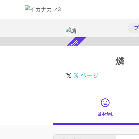
プ
スカウト受付中
燐
𝕏 ページ
基本情報