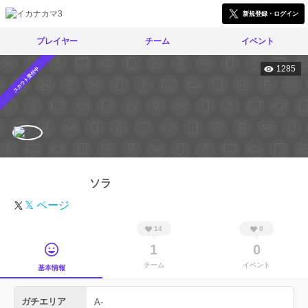
新規登録・ログイン
プレイヤー
チーム
イベント
1285
スカウト受付中
ソラ
𝕏 ページ
14
0
1
0
チーム
イベント
基本情報
ガチエリア
A-