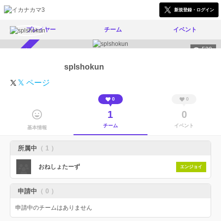
新規登録・ログイン
プレイヤー
チーム
イベント
539
スカウト受付中
splshokun
𝕏 ページ
0
0
1
0
チーム
イベント
基本情報
所属中
（ 1 ）
おねしょたーず
エンジョイ
申請中
（ 0 ）
申請中のチームはありません