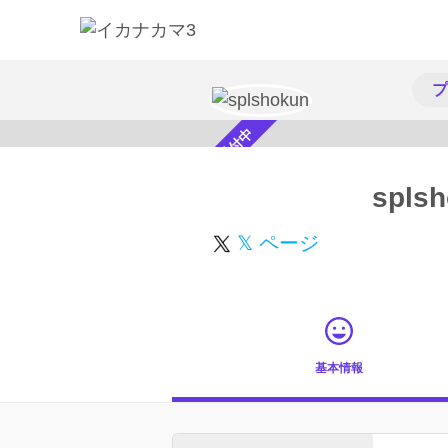
プ
スカウト受付中
spls
𝕏 ページ
基本情報