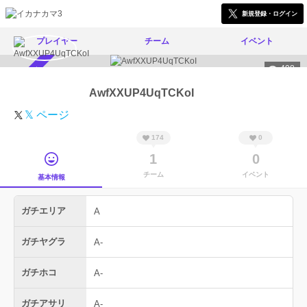
新規登録・ログイン
プレイヤー
チーム
イベント
498
スカウト受付中
AwfXXUP4UqTCKoI
𝕏 ページ
174
0
1
0
チーム
イベント
基本情報
ガチエリア
A
ガチヤグラ
A-
ガチホコ
A-
ガチアサリ
A-