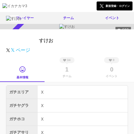
新規登録・ログイン
プレイヤー
チーム
イベント
597
スカウト受付中
すけお
𝕏 ページ
34
0
1
0
チーム
イベント
基本情報
ガチエリア
X
ガチヤグラ
X
ガチホコ
X
ガチアサリ
X