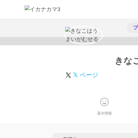
プ
きな
𝕏 ページ
基本情報