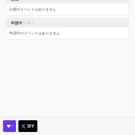
公開のイベントはありません
申請中
（ 0 ）
申請中のイベントはありません
話す
2