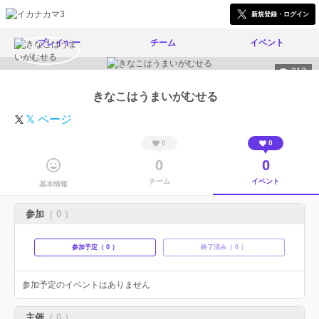
新規登録・ログイン
プレイヤー
チーム
イベント
313
きなこはうまいがむせる
𝕏 ページ
0
0
0
0
チーム
イベント
基本情報
参加
（ 0 ）
参加予定（ 0 ）
終了済み（ 0 ）
参加予定のイベントはありません
主催
（ 0 ）