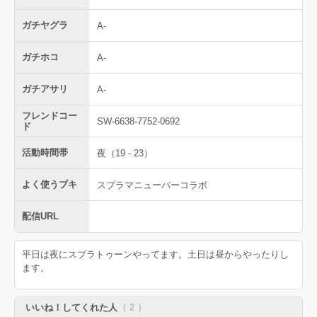
ガチヤグラ
A-
ガチホコ
A-
ガチアサリ
A-
フレンドコー
SW-6638-7752-0692
ド
活動時間帯
夜（19 - 23）
よく使うブキ
スプラマニューバーコラボ
配信URL
平日は夜にスプラトゥーンやってます。土日は昼からやったりし
ます。
いいね！してくれた人
（ 2 ）