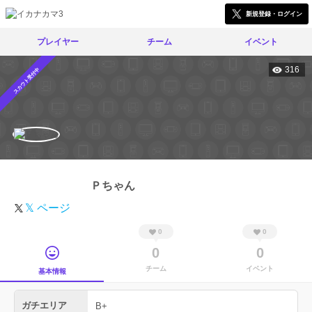
新規登録・ログイン
プレイヤー
チーム
イベント
316
スカウト受付中
Ｐちゃん
𝕏 ページ
0
0
0
0
チーム
イベント
基本情報
ガチエリア
B+