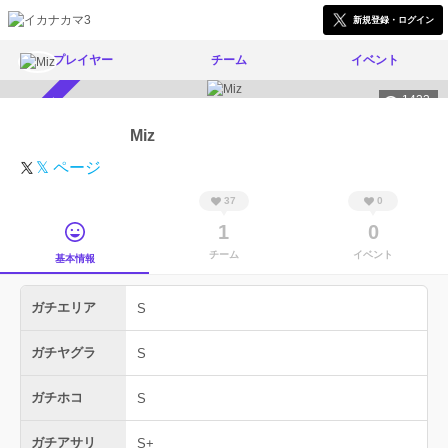
新規登録・ログイン
プレイヤー
チーム
イベント
1433
スカウト受付中
Miz
𝕏 ページ
37
0
1
0
チーム
イベント
基本情報
ガチエリア
S
ガチヤグラ
S
ガチホコ
S
ガチアサリ
S+