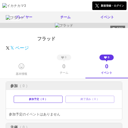
新規登録・ログイン
プレイヤー
チーム
イベント
592
フラッド
𝕏 ページ
0
0
0
0
チーム
イベント
基本情報
参加
（ 0 ）
参加予定（ 0 ）
終了済み（ 0 ）
参加予定のイベントはありません
主催
（ 0 ）