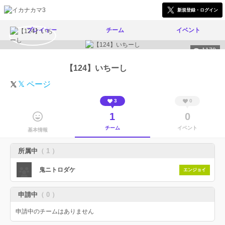
新規登録・ログイン
プレイヤー
チーム
イベント
1170
【124】いちーし
𝕏 ページ
3
0
1
0
チーム
イベント
基本情報
所属中
（ 1 ）
鬼ニトロダケ
エンジョイ
申請中
（ 0 ）
申請中のチームはありません