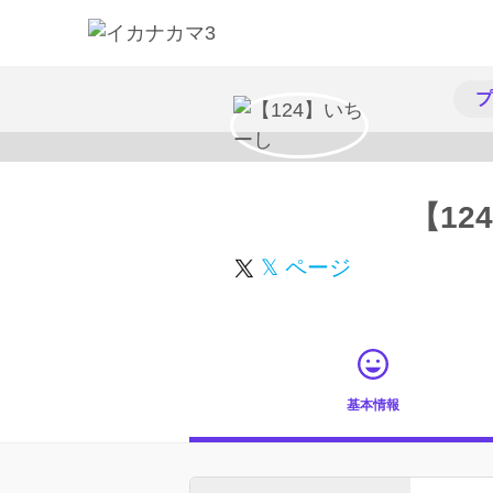
プ
【12
𝕏 ページ
基本情報