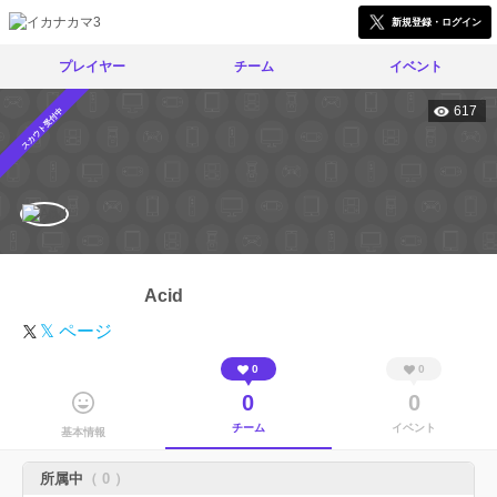
新規登録・ログイン
プレイヤー
チーム
イベント
617
スカウト受付中
Acid
𝕏 ページ
0
0
0
0
チーム
イベント
基本情報
所属中
（ 0 ）