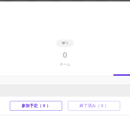
0
0
チーム
参加予定（ 0 ）
終了済み（ 0 ）