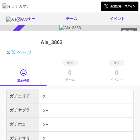
新規登録・ログイン
プレイヤー
チーム
イベント
999
スカウト受付中
Ale_3863
𝕏 ページ
0
0
0
0
チーム
イベント
基本情報
ガチエリア
X
ガチヤグラ
S+
ガチホコ
S+
ガチアサリ
X