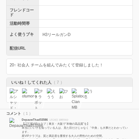
フレンドコー
ド
活動時間帯
よく使うブキ
H3リールガンD
配信URL
20↑ 社会人 チームを組んでみたくて登録しました！
いいね！してくれた人
（ 7 ）
コメント
（ 1 ）
DepauwThad53586
1月24日 16時54分
【🇯🇵星VIPクラブ｜東京・大阪で“本物の高品質”を】
本当にいい子を知っている人は、見た目だけじゃなく「中身」も大事だとわかってい
ます。
星VIPクラブは、質と満足度を重視する大人の男性のための空間。