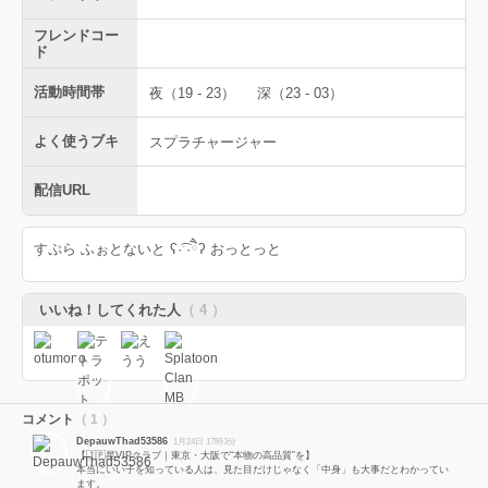
フレンドコー
ド
活動時間帯
夜（19 - 23）
深（23 - 03）
よく使うブキ
スプラチャージャー
配信URL
すぷら ふぉとないと ʕ·͡ˑ·ཻʔ おっとっと
いいね！してくれた人
（ 4 ）
コメント
（ 1 ）
DepauwThad53586
1月24日 17時3分
【🇯🇵星VIPクラブ｜東京・大阪で“本物の高品質”を】
本当にいい子を知っている人は、見た目だけじゃなく「中身」も大事だとわかってい
ます。