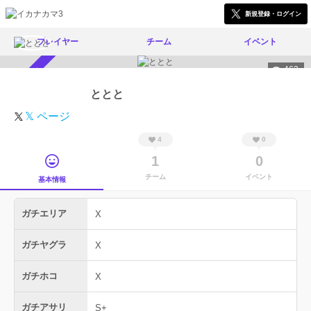
新規登録・ログイン
プレイヤー
チーム
イベント
463
スカウト受付中
ととと
𝕏 ページ
4
0
1
0
チーム
イベント
基本情報
ガチエリア
X
ガチヤグラ
X
ガチホコ
X
ガチアサリ
S+