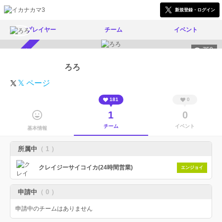
新規登録・ログイン
プレイヤー
チーム
イベント
759
スカウト受付中
ろろ
𝕏 ページ
181
0
1
0
チーム
イベント
基本情報
所属中
（ 1 ）
クレイジーサイコイカ(24時間営業)
エンジョイ
申請中
（ 0 ）
申請中のチームはありません