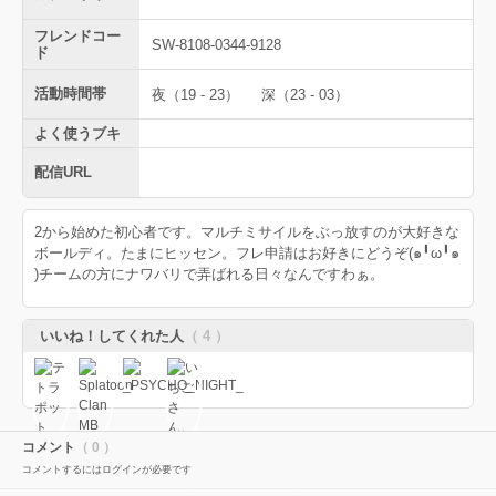
フレンドコー
SW-8108-0344-9128
ド
活動時間帯
夜（19 - 23）
深（23 - 03）
よく使うブキ
配信URL
2から始めた初心者です。マルチミサイルをぶっ放すのが大好きな
ボールディ。たまにヒッセン。フレ申請はお好きにどうぞ(๑╹ω╹๑
)チームの方にナワバリで弄ばれる日々なんですわぁ。
いいね！してくれた人
（ 4 ）
コメント
（ 0 ）
コメントするにはログインが必要です