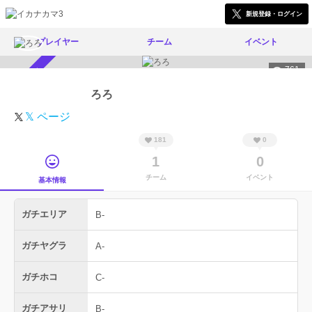
新規登録・ログイン
プレイヤー
チーム
イベント
761
スカウト受付中
ろろ
𝕏 ページ
181
0
1
0
チーム
イベント
基本情報
ガチエリア
B-
ガチヤグラ
A-
ガチホコ
C-
ガチアサリ
B-