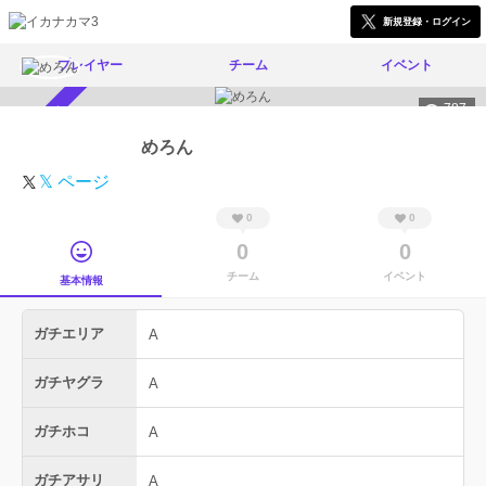
新規登録・ログイン
プレイヤー
チーム
イベント
787
スカウト受付中
めろん
𝕏 ページ
0
0
0
0
チーム
イベント
基本情報
ガチエリア
A
ガチヤグラ
A
ガチホコ
A
ガチアサリ
A