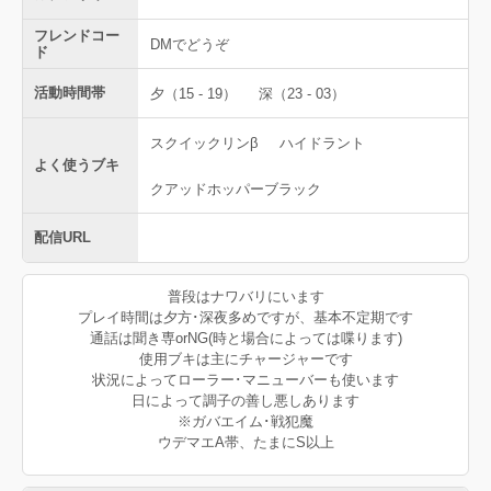
フレンドコー
DMでどうぞ
ド
活動時間帯
夕（15 - 19）
深（23 - 03）
スクイックリンβ
ハイドラント
よく使うブキ
クアッドホッパーブラック
配信URL
普段はナワバリにいます
プレイ時間は夕方･深夜多めですが、基本不定期です
通話は聞き専orNG(時と場合によっては喋ります)
使用ブキは主にチャージャーです
状況によってローラー･マニューバーも使います
日によって調子の善し悪しあります
※ガバエイム･戦犯魔
ウデマエA帯、たまにS以上