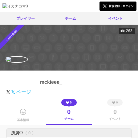
新規登録・ログイン
プレイヤー
チーム
イベント
263
スカウト受付中
mckieee_
𝕏 ページ
0
0
0
0
チーム
イベント
基本情報
所属中
（ 0 ）