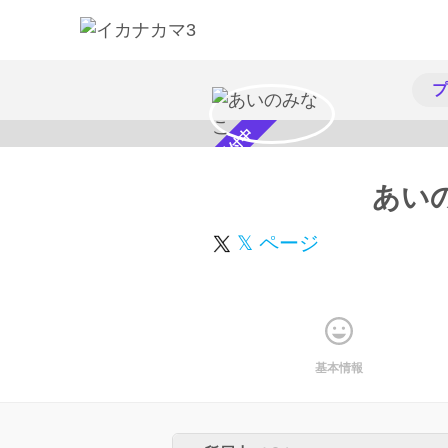
プ
スカウト受付中
あい
𝕏 ページ
基本情報