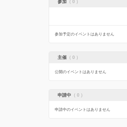
参加
（ 0 ）
参加予定のイベントはありません
主催
（ 0 ）
公開のイベントはありません
申請中
（ 0 ）
申請中のイベントはありません