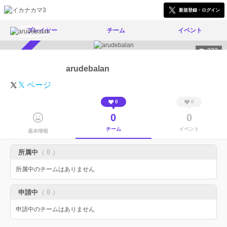
新規登録・ログイン
プレイヤー
チーム
イベント
233
スカウト受付中
arudebalan
𝕏 ページ
0
0
0
0
チーム
イベント
基本情報
所属中
（ 0 ）
所属中のチームはありません
申請中
（ 0 ）
申請中のチームはありません