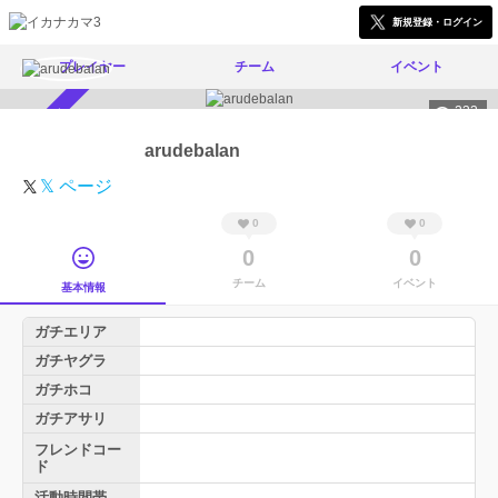
新規登録・ログイン
プレイヤー
チーム
イベント
233
スカウト受付中
arudebalan
𝕏 ページ
0
0
0
0
チーム
イベント
基本情報
ガチエリア
ガチヤグラ
ガチホコ
ガチアサリ
フレンドコー
ド
活動時間帯