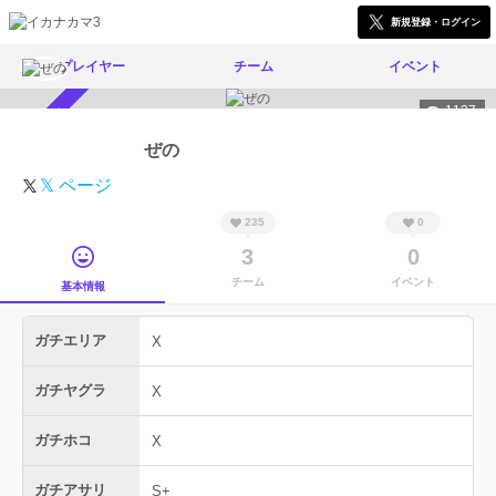
新規登録・ログイン
プレイヤー
チーム
イベント
1137
スカウト受付中
ぜの
𝕏 ページ
235
0
3
0
チーム
イベント
基本情報
ガチエリア
X
ガチヤグラ
X
ガチホコ
X
ガチアサリ
S+