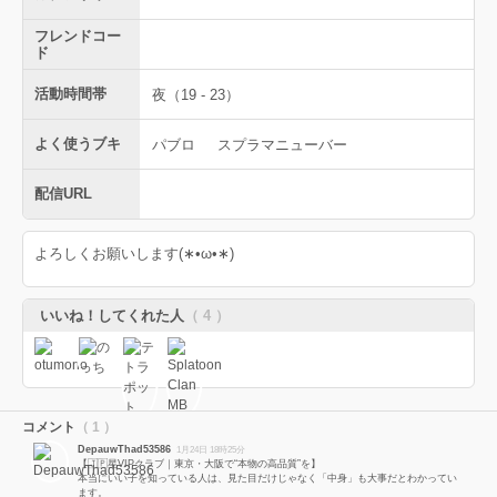
フレンドコー
ド
活動時間帯
夜（19 - 23）
よく使うブキ
パブロ
スプラマニューバー
配信URL
よろしくお願いします(∗•ω•∗)
いいね！してくれた人
（ 4 ）
コメント
（ 1 ）
DepauwThad53586
1月24日 18時25分
【🇯🇵星VIPクラブ｜東京・大阪で“本物の高品質”を】
本当にいい子を知っている人は、見た目だけじゃなく「中身」も大事だとわかってい
ます。