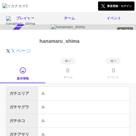
新規登録・ログイン
プレイヤー
チーム
イベント
404
スカウト受付中
hanamaru_shima
𝕏 ページ
0
0
0
0
チーム
イベント
基本情報
ガチエリア
A-
ガチヤグラ
A-
ガチホコ
A-
ガチアサリ
A-