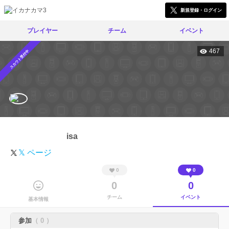
新規登録・ログイン
プレイヤー
チーム
イベント
467
スカウト受付中
isa
𝕏 ページ
0
0
0
0
チーム
イベント
基本情報
参加
（ 0 ）