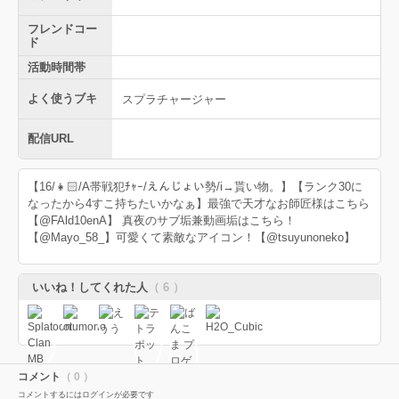
フレンドコー
ド
活動時間帯
よく使うブキ
スプラチャージャー
配信URL
【16/👧🏻/A帯戦犯ﾁｬｰ/えんじょい勢/i→貰い物。】【ランク30に
なったから4すこ持ちたいかなぁ】最強で天才なお師匠様はこちら
【@FAld10enA】 真夜のサブ垢兼動画垢はこちら！
【@Mayo_58_】可愛くて素敵なアイコン！【@tsuyunoneko】
いいね！してくれた人
（ 6 ）
コメント
（ 0 ）
コメントするにはログインが必要です