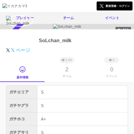
新規登録・ログイン
プレイヤー
チーム
イベント
404
スカウト受付中
SoLchan_milk
𝕏 ページ
2.2K
0
2
0
チーム
イベント
基本情報
ガチエリア
S
ガチヤグラ
S
ガチホコ
A+
ガチアサリ
S