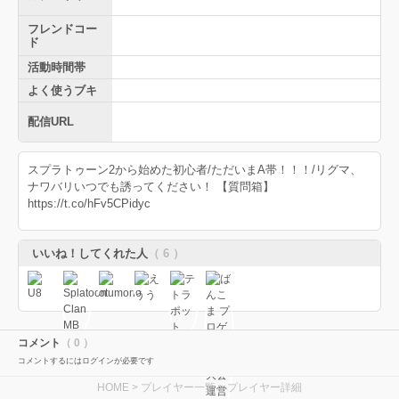
フレンドコー
ド
活動時間帯
よく使うブキ
配信URL
スプラトゥーン2から始めた初心者/ただいまA帯！！！/リグマ、
ナワバリいつでも誘ってください！ 【質問箱】
https://t.co/hFv5CPidyc
いいね！してくれた人
（ 6 ）
コメント
（ 0 ）
コメントするにはログインが必要です
HOME
>
プレイヤー一覧
> プレイヤー詳細