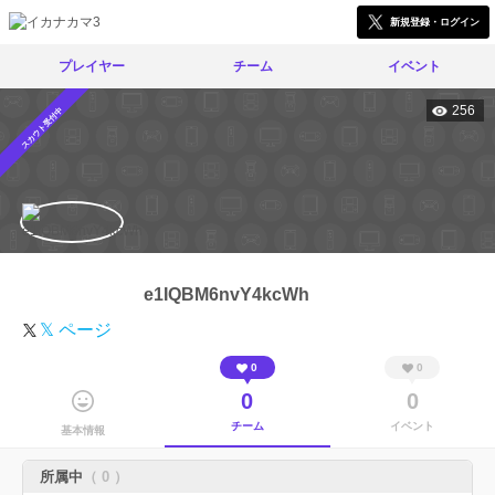
新規登録・ログイン
プレイヤー
チーム
イベント
256
スカウト受付中
e1IQBM6nvY4kcWh
𝕏 ページ
0
0
0
0
チーム
イベント
基本情報
所属中
（ 0 ）